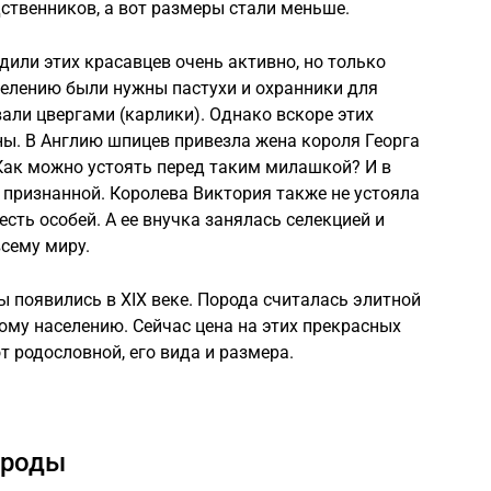
дственников, а вот размеры стали меньше.
дили этих красавцев очень активно, но только
елению были нужны пастухи и охранники для
али цвергами (карлики). Однако вскоре этих
. В Англию шпицев привезла жена короля Георга
 Как можно устоять перед таким милашкой? И в
 признанной. Королева Виктория также не устояла
сть особей. А ее внучка занялась селекцией и
сему миру.
 появились в XIX веке. Порода считалась элитной
ому населению. Сейчас цена на этих прекрасных
т родословной, его вида и размера.
ороды