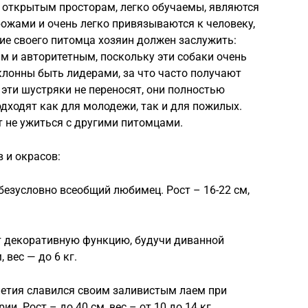
открытым просторам, легко обучаемы, являются
ожами и очень легко привязываются к человеку,
рие своего питомца хозяин должен заслужить:
 и авторитетным, поскольку эти собаки очень
клонны быть лидерами, за что часто получают
эти шустряки не переносят, они полностью
дходят как для молодежи, так и для пожилых.
 не ужиться с другими питомцами.
 и окрасов:
езусловно всеобщий любимец. Рост – 16-22 см,
 декоративную функцию, будучи диванной
 вес — до 6 кг.
летия славился своим заливистым лаем при
и. Рост – до 40 см, вес – от 10 до 14 кг.