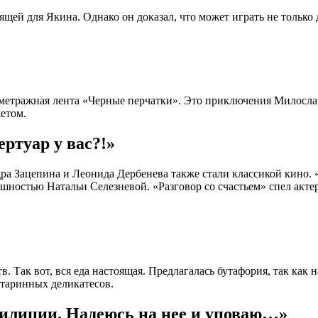
ей для Якина. Однако он доказал, что может играть не только д
ткометражная лента «Черные перчатки». Это приключения Милосла
етом.
ертуар у вас?!»
ра Зацепина и Леонида Дербенева также стали классикой кино. 
нешностью Натальи Селезневой. «Разговор со счастьем» спел акт
тв. Так вот, вся еда настоящая. Предлагалась бутафория, так как
старинных деликатесов.
милиции. Надеюсь на нее и уповаю…»