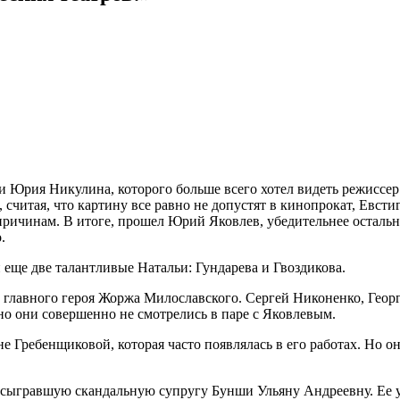
ши Юрия Никулина, которого больше всего хотел видеть режиссер
читая, что картину все равно не допустят в кинопрокат, Евстигн
 причинам. В итоге, прошел Юрий Яковлев, убедительнее остал
.
еще две талантливые Натальи: Гундарева и Гвоздикова.
 главного героя Жоржа Милославского. Сергей Никоненко, Геор
о они совершенно не смотрелись в паре с Яковлевым.
Гребенщиковой, которая часто появлялась в его работах. Но она
сыгравшую скандальную супругу Бунши Ульяну Андреевну. Ее ут