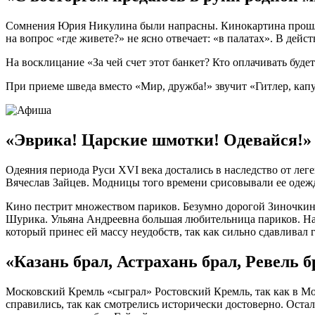
Сомнения Юрия Никулина были напрасны. Кинокартина прошла 
на вопрос «где живете?» не ясно отвечает: «в палатах». В дей
На восклицание «За чей счет этот банкет? Кто оплачивать буд
При приеме шведа вместо «Мир, дружба!» звучит «Гитлер, капу
«Эврика! Царские шмотки! Одевайся!»
Одеяния периода Руси XVI века достались в наследство от ле
Вячеслав Зайцев. Модницы того времени срисовывали ее одежд
Кино пестрит множеством париков. Безумно дорогой Зиночкин
Шурика. Ульяна Андреевна большая любительница париков. На п
который принес ей массу неудобств, так как сильно сдавливал г
«Казань брал, Астрахань брал, Ревель 
Московский Кремль «сыграл» Ростовский Кремль, так как в Мо
справились, так как смотрелись исторически достоверно. Оста