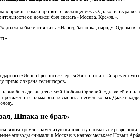
в прокат и была принята с восхищением. Однако цензура все ж
ствительности он должен был сказать «Москва. Кремль».
ет?» должны были ответить: «Народ, батюшка, народ». Однако в
т!»
гендарного «Ивана Грозного» Сергея Эйзенштейн. Современную и
у прямо с экрана телевизоров.
 парик был сделан для самой Любови Орловой, однако ей он не
ротяжении фильма она их сменила несколько раз. Даже в кадре, 
олову.
брал, Шпака не брал»
сковском кремле знаменитую киноленту снимать не разрешили. 
льные эпизоды снимали в Москве: в кадрах мелькает Новый Арбат