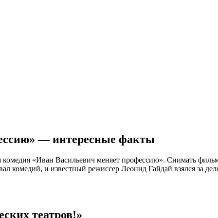
ессию» — интересные факты
кая комедия «Иван Васильевич меняет профессию». Снимать фильм
овал комедий, и известный режиссер Леонид Гайдай взялся за д
еских театров!»