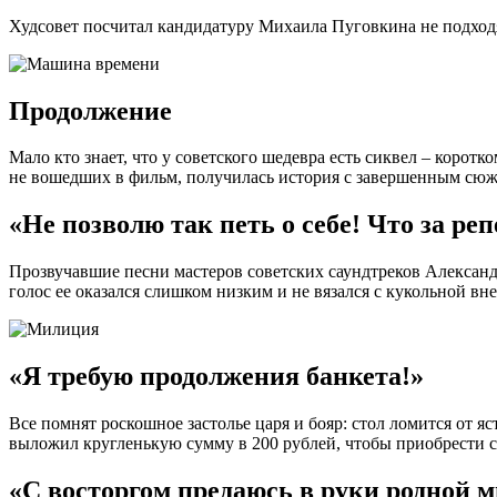
Худсовет посчитал кандидатуру Михаила Пуговкина не подходящ
Продолжение
Мало кто знает, что у советского шедевра есть сиквел – коро
не вошедших в фильм, получилась история с завершенным сюж
«Не позволю так петь о себе! Что за реп
Прозвучавшие песни мастеров советских саундтреков Александ
голос ее оказался слишком низким и не вязался с кукольной в
«Я требую продолжения банкета!»
Все помнят роскошное застолье царя и бояр: стол ломится от яс
выложил кругленькую сумму в 200 рублей, чтобы приобрести 
«С восторгом предаюсь в руки родной 