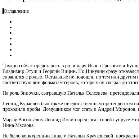
Оглавление
Трудно сейчас представить в роли царя Ивана Грозного и Бун
Владимир Этуш и Георгий Вицин. Но Никулин сразу отказался, с
справился с ролью. Остальные не подошли по тем или другим
соответствующий форматам героев, которых он сыграл до этого
На роль Зиночки, сыгравшую Наталья Селезнева, претендовали 
Леонид Куравлев был также не единственным претендентом на
проходили пробы. Домушником мог стать и Андрей Миронов, н
Марфу Васильевну Леонид Иович предлагал своей супруге Нине 
Нина Маслова.
Не было конкуренции лишь у Натальи Крачковской, прекрасно 