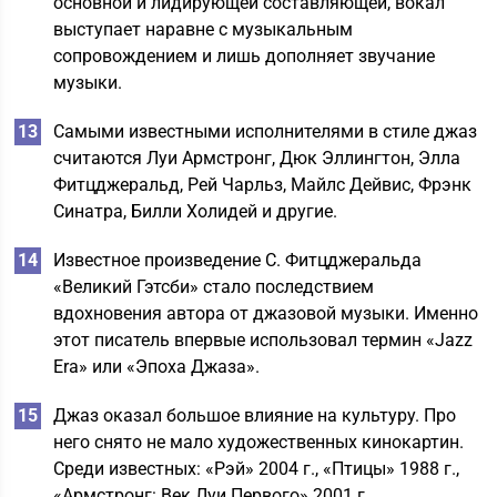
основной и лидирующей составляющей, вокал
выступает наравне с музыкальным
сопровождением и лишь дополняет звучание
музыки.
Самыми известными исполнителями в стиле джаз
считаются Луи Армстронг, Дюк Эллингтон, Элла
Фитцджеральд, Рей Чарльз, Майлс Дейвис, Фрэнк
Синатра, Билли Холидей и другие.
Известное произведение С. Фитцджеральда
«Великий Гэтсби» стало последствием
вдохновения автора от джазовой музыки. Именно
этот писатель впервые использовал термин «Jazz
Era» или «Эпоха Джаза».
Джаз оказал большое влияние на культуру. Про
него снято не мало художественных кинокартин.
Среди известных: «Рэй» 2004 г., «Птицы» 1988 г.,
«Армстронг: Век Луи Первого» 2001 г.