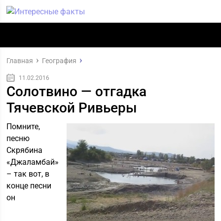
Главная
География
11.02.2016
Солотвино — отгадка
Тячевской Ривьеры
Помните,
песню
Скрябина
«Джаламбай»
– так вот, в
конце песни
он