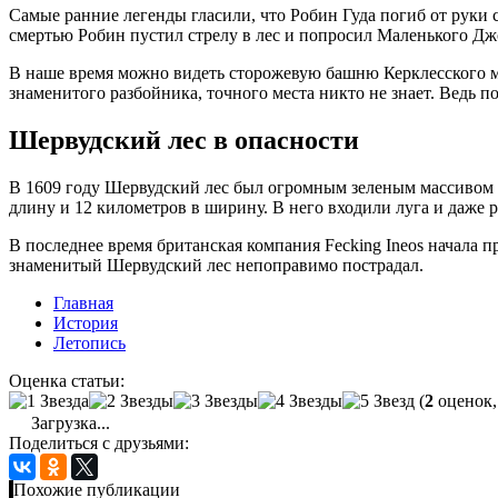
Самые ранние легенды гласили, что Робин Гуда погиб от руки
смертью Робин пустил стрелу в лес и попросил Маленького Джон
В наше время можно видеть сторожевую башню Керклесского мо
знаменитого разбойника, точного места никто не знает. Ведь п
Шервудский лес в опасности
В 1609 году Шервудский лес был огромным зеленым массивом в
длину и 12 километров в ширину. В него входили луга и даже 
В последнее время британская компания Fecking Ineos начала п
знаменитый Шервудский лес непоправимо пострадал.
Главная
История
Летопись
Оценка статьи:
(
2
оценок,
Загрузка...
Поделиться с друзьями:
Похожие публикации