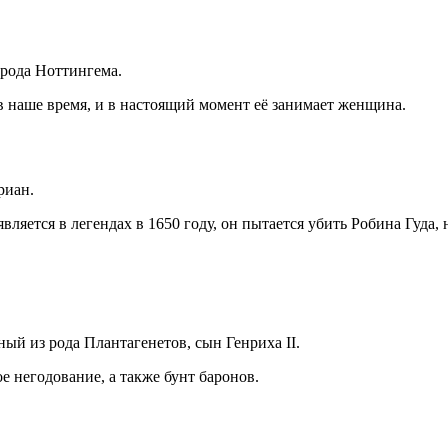
орода Ноттингема.
в наше время, и в настоящий момент её занимает женщина.
риан.
яется в легендах в 1650 году, он пытается убить Робина Гуда, н
ый из рода Плантагенетов, сын Генриха II.
е негодование, а также бунт баронов.