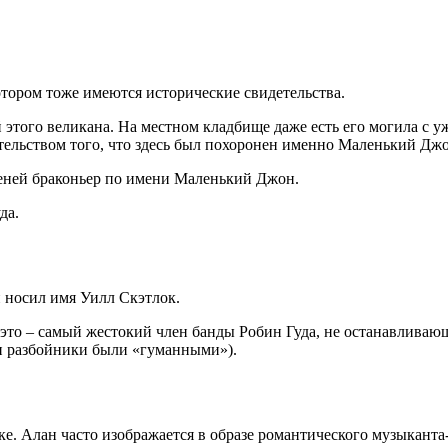
отором тоже имеются исторические свидетельства.
этого великана. На местном кладбище даже есть его могила с у
ательством того, что здесь был похоронен именно Маленький Джон
еней браконьер по имени Маленький Джон.
да.
 носил имя Уилл Скэтлок.
это – самый жестокий член банды Робин Гуда, не останавливающ
ли разбойники были «гуманными»).
ке. Алан часто изображается в образе романтического музыканта