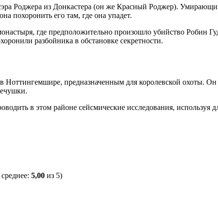
 сэра Роджера из Донкастера (он же Красный Роджер). Умирающи
а похоронить его там, где она упадет.
настыря, где предположительно произошло убийство Робин Гуда.
охоронили разбойника в обстановке секретности.
 Ноттингемшире, предназначенным для королевской охоты. Он з
речушки.
роводить в этом районе сейсмические исследования, используя д
 среднее:
5,00
из 5)