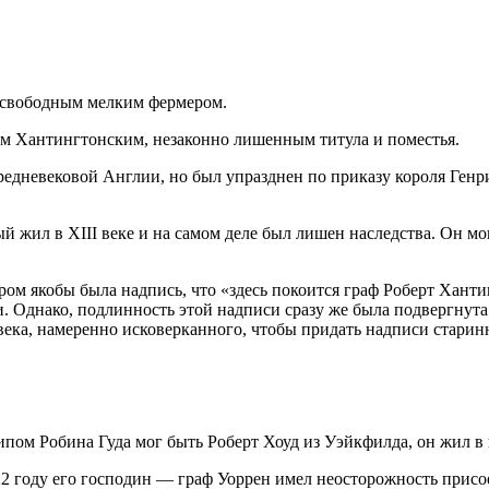
 свободным мелким фермером.
том Хантингтонским, незаконно лишенным титула и поместья.
едневековой Англии, но был упразднен по приказу короля Генрих
ый жил в XIII веке и на самом деле был лишен наследства. Он м
ром якобы была надпись, что «здесь покоится граф Роберт Хант
ти. Однако, подлинность этой надписи сразу же была подвергнут
 века, намеренно исковерканного, чтобы придать надписи старинн
типом Робина Гуда мог быть Роберт Хоуд из Уэйкфилда, он жил в 
2 году его господин — граф Уоррен имел неосторожность присо