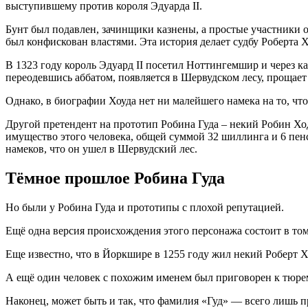
выступившему против короля Эдуарда II.
Бунт был подавлен, зачинщики казнены, а простые участники об
был конфискован властями. Эта история делает судбу Роберта Х
В 1323 году король Эдуард II посетил Ноттингемшир и через как
переодевшись аббатом, появляется в Шервудском лесу, прощает 
Однако, в биографии Хоуда нет ни малейшего намека на то, что
Другой претендент на прототип Робина Гуда – некий Робин Ход,
имущество этого человека, общей суммой 32 шиллинга и 6 пенсо
намеков, что он ушел в Шервудский лес.
Тёмное прошлое Робина Гуда
Но были у Робина Гуда и прототипы с плохой репутацией.
Ещё одна версия происхождения этого персонажа состоит в том
Еще известно, что в Йоркшире в 1255 году жил некий Роберт Ху
А ещё один человек с похожим именем был приговорен к тюрем
Наконец, может быть и так, что фамилия «Гуд» — всего лишь 