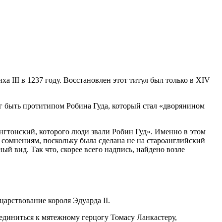
а III в 1237 году. Восстановлен этот титул был только в XIV
ог быть протитипом Робина Гуда, который стал «дворянином
ингтонский, которого люди звали Робин Гуд». Именно в этом
а сомнениям, поскольку была сделана не на староанглийский
ый вид. Так что, скорее всего надпись, найдено возле
царствование короля Эдуарда II.
единиться к мятежному герцогу Томасу Ланкастеру,