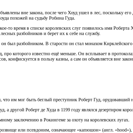
ъявлены вне закона, после чего Хоуд ушел в лес, поскольку его
оуда похожей на судьбу Робина Гуда.
ое-то время в списке королевских слуг появилось имя Роберта Хо
лесных разбойников и берет их к себе на службу.
 он был разбойником. В старости он стал монахом Кирклейского а
 про которого известно ещё меньше. Он всплывает в протоколах 
в, конфискуется в пользу казны, а сам он объявляется вне зако
, что им мог быть беглый преступник Роберт Гуд, орудовавший 
д, а другой Роберт де Худа в 1199 году являлся дезертиром коро
ному заключению в Рокингеме за охоту на королевских лугах.
прозвище или псевдоним, означающее «капюшон» (англ. «hood»)