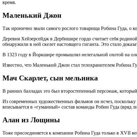
время.
Маленький Джон
Так иронично звали самого рослого товарища Робина Гуда, о к
Деревня Хейзерсейдж в Дербишире гордо считает себя родиной 
обнаружили в ней скелет настоящего гиганта. Это стало доказ
В 1323 году в Йоркшире промышлял нелегальной охотой на ол
Известно, что Маленький Джон стал телохранителем Робина Гу
Мач Скарлет, сын мельника
В ранних балладах это был второстепенный персонаж, который
Из современных художественных фильмов он исчез, поскольку 
вписывается в «гуманный» состав команды Робин Гуда (вряд 
Алан из Лощины
Тоже присоединяется к компании Робина Гуда только в XVII ве