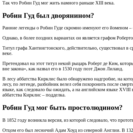
Так что Робин Гуд мог жить намного раньше ХIII века.
Робин Гуд был дворянином?
Ранние легенды о Робин Гуде скромно именуют его йоменом –
Однако, в более поздних вариантах он является графом Робер
Титул графа Хантингтонского, действительно, существовал в ср
веке.
Претендовал на этот титул некий рыцарь Роберт де Ким, котор
вне закона», как назвал его в 1530 году поэт Джон Лиланд.
В лесу аббатства Кирклис было обнаружено надгробие, на кото
лесу, по легенде, разбойник велел себя похоронить после смер
языке, как следовало бы ожидать, а на английском языке XVIII
аббатства Кирклис – подделка.
Робин Гуд мог быть простолюдином?
В 1852 году возникла версия, из которой следовало, что прото
Отцом его был лесничий Адам Хоуд из северной Англии. В 132