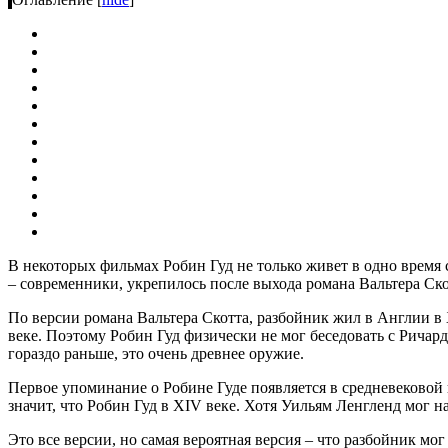
В некоторых фильмах Робин Гуд не только живет в одно время 
– современники, укрепилось после выхода романа Вальтера Ско
По версии романа Вальтера Скотта, разбойник жил в Англии в XI
веке. Поэтому Робин Гуд физически не мог беседовать с Ричар
гораздо раньше, это очень древнее оружие.
Первое упоминание о Робине Гуде появляется в средневековой 
значит, что Робин Гуд в ХIV веке. Хотя Уильям Ленгленд мог н
Это все версии, но самая вероятная версия – что разбойник мо