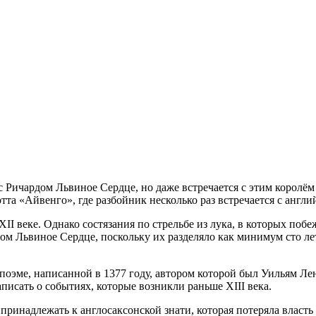
с Ричардом Львиное Сердце, но даже встречается с этим королё
тта «Айвенго», где разбойник несколько раз встречается с англ
I веке. Однако состязания по стрельбе из лука, в которых побеж
дом Львиное Сердце, поскольку их разделяло как минимум сто ле
поэме, написанной в 1377 году, автором которой был Уильям Ле
аписать о событиях, которые возникли раньше XIII века.
г принадлежать к англосаксонской знати, которая потеряла власт