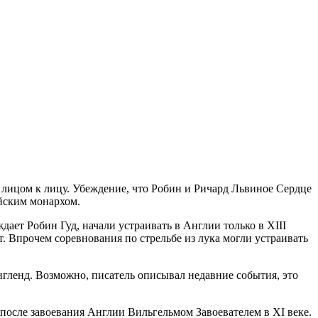
м лицом к лицу. Убеждение, что Робин и Ричард Львиное Сердце
ийским монархом.
дает Робин Гуд, начали устраивать в Англии только в XIII
т. Впрочем соревнования по стрельбе из лука могли устраивать
нгленд. Возможно, писатель описывал недавние события, это
ь после завоевания Англии Вильгельмом Завоевателем в ХI веке.