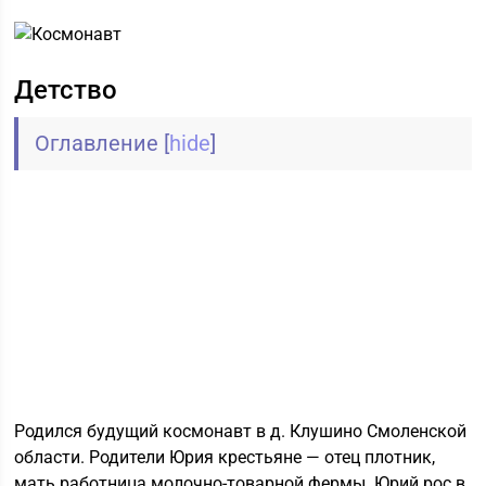
Детство
Оглавление
[
hide
]
Родился будущий космонавт в д. Клушино Смоленской
области. Родители Юрия крестьяне — отец плотник,
мать работница молочно-товарной фермы. Юрий рос в