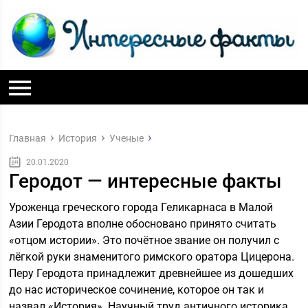
Главная
История
Ученые
20.01.2020
Геродот — интересные факты
Уроженца греческого города Геликарнаса в Малой
Азии Геродота вполне обосновано принято считать
«отцом истории». Это почётное звание он получил с
лёгкой руки знаменитого римского оратора Цицерона.
Перу Геродота принадлежит древнейшее из дошедших
до нас историческое сочинение, которое он так и
назвал «История». Научный труд античного историка