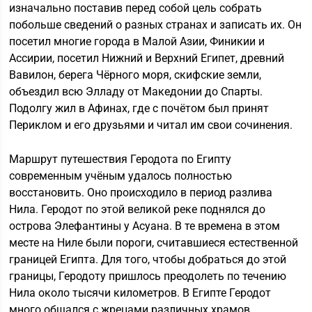
изначально поставив перед собой цель собрать
побольше сведений о разных странах и записать их. Он
посетил многие города в Малой Азии, Финикии и
Ассирии, посетил Нижний и Верхний Египет, древний
Вавилон, берега Чёрного моря, скифские земли,
объездил всю Элладу от Македонии до Спарты.
Подолгу жил в Афинах, где с почётом был принят
Периклом и его друзьями и читал им свои сочинения.
Маршрут путешествия Геродота по Египту
современным учёным удалось полностью
восстановить. Оно происходило в период разлива
Нила. Геродот по этой великой реке поднялся до
острова Элефантины у Асуана. В те времена в этом
месте на Ниле были пороги, считавшиеся естественной
границей Египта. Для того, чтобы добраться до этой
границы, Геродоту пришлось преодолеть по течению
Нила около тысячи километров. В Египте Геродот
много общался с жрецами различных храмов,