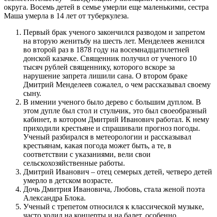
округа. Восемь детей в семье умерли еще маленькими, сестра
Маша умерла в 14 лет от туберкулеза.
Первый брак ученого закончился разводом и запретом
на вторую женитьбу на шесть лет. Менделеев женился
во второй раз в 1878 году на восемнадцатилетней
донской казачке. Священник получил от ученого 10
тысяч рублей священнику, которого вскоре за
нарушение запрета лишили сана. О втором браке
Дмитрий Менделеев сожалел, о чем рассказывал своему
сыну.
В имении ученого было дерево с большим дуплом. В
этом дупле был стол и стульчик, это был своеобразный
кабинет, в котором Дмитрий Иванович работал. К нему
приходили крестьяне и спрашивали прогноз погоды.
Ученый разбирался в метеорологии и рассказывал
крестьянам, какая погода может быть, а те, в
соответствии с указаниями, вели свои
сельскохозяйственные работы.
Дмитрий Иванович – отец семерых детей, четверо детей
умерло в детском возрасте.
Дочь Дмитрия Ивановича, Любовь, стала женой поэта
Александра Блока.
Ученый с трепетом относился к классической музыке,
часто ходил на концерты и на балет, особенно