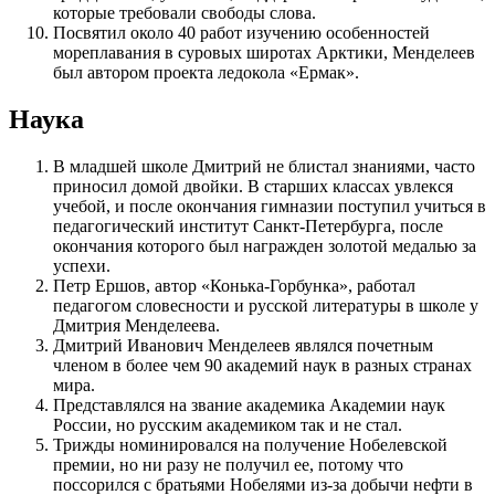
которые требовали свободы слова.
Посвятил около 40 работ изучению особенностей
мореплавания в суровых широтах Арктики, Менделеев
был автором проекта ледокола «Ермак».
Наука
В младшей школе Дмитрий не блистал знаниями, часто
приносил домой двойки. В старших классах увлекся
учебой, и после окончания гимназии поступил учиться в
педагогический институт Санкт-Петербурга, после
окончания которого был награжден золотой медалью за
успехи.
Петр Ершов, автор «Конька-Горбунка», работал
педагогом словесности и русской литературы в школе у
Дмитрия Менделеева.
Дмитрий Иванович Менделеев являлся почетным
членом в более чем 90 академий наук в разных странах
мира.
Представлялся на звание академика Академии наук
России, но русским академиком так и не стал.
Трижды номинировался на получение Нобелевской
премии, но ни разу не получил ее, потому что
поссорился с братьями Нобелями из-за добычи нефти в