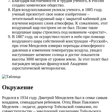
Благодаря настойчивости и трудам ученого, в России
создано химическое общество.
Идея воздухоплавания увлекла ученого, в 1885 году,
ученый презентует свое новое изобретение –
летательный воздушный шар с закрытой кабинкой для
изучения верхних слоев атмосферы. К сожалению, этот
воздушный шар построен он не был. Позже такие
воздушные шары строились под названием «аэростат».
В 1887 году, он осуществил полет в небо при помощи
воздушного шара собственной конструкции «Русский»,
при этом Менделеев измерял перепады атмосферного
давления и изменения температуры воздуха, увидел
наступившее затмение солнца и достиг показателя
высоты 3000 метров от уровня земли. За этот полет был
награжден медалью французской Академии
аэростатической метеорологии.
Окружение
Родился в 1934 году. Дмитрий Менделеев был в семье самым
младшим, семнадцатым ребенком. Отец Иван Павлович
Меделеев – педагог, директор Тобольской гимназии, по
совместительству – заведующий училищами Тобольского