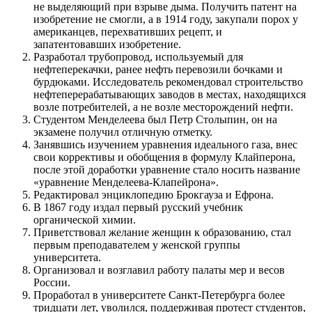
не выделяющий при взрыве дыма. Получить патент на
изобретение не смогли, а в 1914 году, закупали порох у
американцев, перехвативших рецепт, и
запатентовавших изобретение.
Разработал трубопровод, используемый для
нефтеперекачки, ранее нефть перевозили бочками и
бурдюками. Исследователь рекомендовал строительство
нефтеперерабатывающих заводов в местах, находящихся
возле потребителей, а не возле месторождений нефти.
Студентом Менделеева был Петр Столыпин, он на
экзамене получил отличную отметку.
Занявшись изучением уравнения идеального газа, внес
свои коррективы и обобщения в формулу Клайперона,
после этой доработки уравнение стало носить название
«уравнение Менделеева-Клапейрона».
Редактировал энциклопедию Брокгауза и Ефрона.
В 1867 году издал первый русский учебник
органической химии.
Приветствовал желание женщин к образованию, стал
первым преподавателем у женской группы
университета.
Организовал и возглавил работу палаты мер и весов
России.
Проработал в университете Санкт-Петербурга более
тридцати лет, уволился, поддерживая протест студентов,