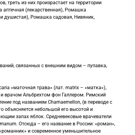
ов, треть из них произрастает на территории
а аптечная (лекарственная), Ромашка
ли душистая), Ромашка садовая, Нивяник,
ваний, связанных с внешним видом – пупавка,
ria «маточная трава» (лат. matrix – «матка»),
и врачом Альбрехтом фон Галлером. Римский
ение под названием Chamaemellon, (в переводе с
что объясняется небольшой его высотой и
ающим запах яблок. Средневековые врачеватели
anum. Отсюда – его название в России: «роман»,
 «романник» и современное уменьшительное