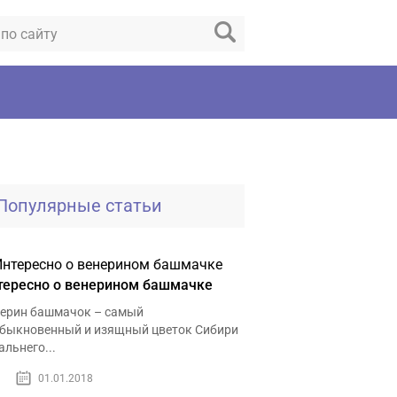
Популярные статьи
тересно о венерином башмачке
ерин башмачок – самый
быкновенный и изящный цветок Сибири
альнего...
01.01.2018