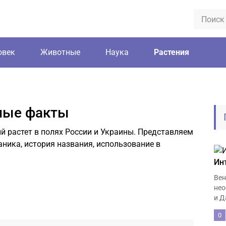
овек
Животные
Наука
Растения
ные факты
 растет в полях России и Украины. Представляем
ника, история названия, использование в
Ин
Вен
нео
и Д
0