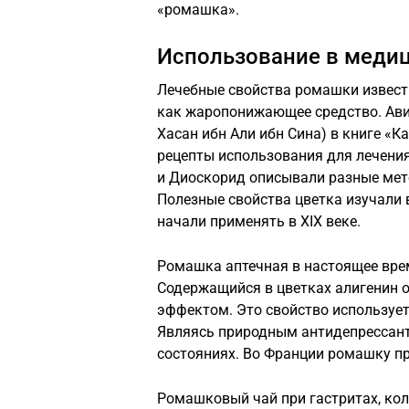
«ромашка».
Использование в меди
Лечебные свойства ромашки известн
как жаропонижающее средство. Авиц
Хасан ибн Али ибн Сина) в книге «К
рецепты использования для лечения
и Диоскорид описывали разные мет
Полезные свойства цветка изучали 
начали применять в ХIХ веке.
Ромашка аптечная в настоящее врем
Содержащийся в цветках алигенин 
эффектом. Это свойство используетс
Являясь природным антидепрессан
состояниях. Во Франции ромашку п
Ромашковый чай при гастритах, ко