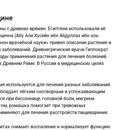
цине
ы с древних времен. Египтяне использовали её
енна (Абу Али Хусейн ибн Абдуллах ибн аль-
анон врачебной науки» привел описание растения и
 заболеваний. Древнегреческие врачи Гиппократ
оды применения растения для лечения болезней.
в Древнем Риме. В России в медицинских целях
я используется для лечения разных заболеваний.
обладает лёгким снотворным и успокаивающим
я при бессоннице, головной боли, мигрени.
том, ромашка помогает при тревожных
рименяют для лечения расстройств пищеварения.
литах снимает воспаление и нормализует функцию