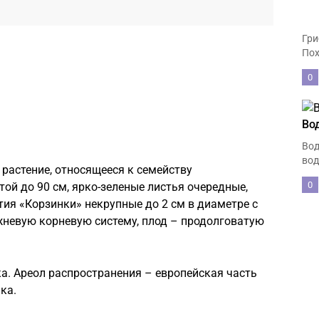
Гри
Пох
0
Во
Вод
вод
растение, относящееся к семейству
0
ой до 90 см, ярко-зеленые листья очередные,
тия «Корзинки» некрупные до 2 см в диаметре с
невую корневую систему, плод – продолговатую
а. Ареол распространения – европейская часть
ка.