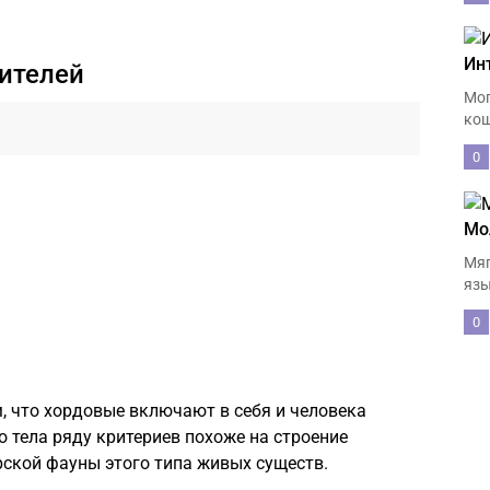
Ин
ителей
Мог
кош
0
Мо
Мяг
язы
0
, что хордовые включают в себя и человека
о тела ряду критериев похоже на строение
рской фауны этого типа живых существ.