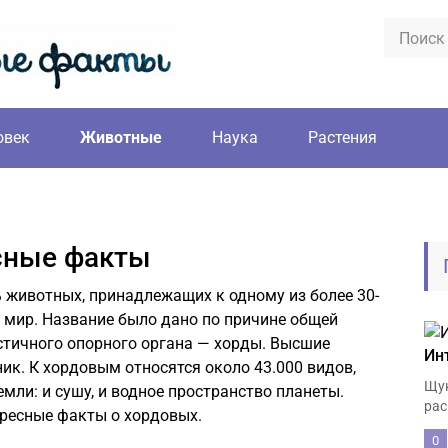
овек
Животные
Наука
Растения
сные факты
животных, принадлежащих к одному из более 30-
 мир. Название было дано по причине общей
стичного опорного органа — хорды. Высшие
Ин
к. К хордовым относятся около 43.000 видов,
Щук
мли: и сушу, и водное пространство планеты.
рас
ресные факты о хордовых.
0