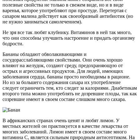
полезные свойства не только в свежем виде, но и в виде
варенья, которое употребляют при простуде. Перетертая с
сахаром малина действует как своеобразный антибиотик (но
не нужно заниматься самолечением).
Не зря все так любят клубнику. Витаминов в ней так много,
что они способны улучшить настроение и придать организму
бодрости.
Бананы обладают обволакивающими и
сосудорасслабляющими свойствами. Они очень хорошо
влияют на желудок, создают среду, предохраняющую от
острых и агрессивных продуктов. Для людей, имеющих
заболевания сердца, бананы просто необходимы в рационе.
Но из за большего содержания сахара их употребление
следует ограничить тем, кто следит за калориями. Диабетикам
второго типа можно употреблять не дозревшие плоды, так как
созревшие имеют в своем составе слишком много сахара.
В африканских странах очень ценят и любят лимон. У
местных жителей он практикуется в качестве лекарства от
многих заболеваний. Лимон имеет в своем составе много
витамина С, является сильным природным антисептиком. На