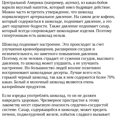
Центральной Америки (например, ацтеки), из какао-бобов
варили вкусный напиток, который имел бодрящее действие.
Можно часто встретить утверждение, что шоколад
нормализирует артериальное давление. На самом деле кофеин,
который содержиться в шоколаде, поднимает давление, а это
дает ощущение бодрости. Также давление поднимает сахар,
который всегда сопровождает шоколадные изделия. Поэтому
гипертоникам есть шоколад нельзя.
Шоколад поднимает настроение. Это происходит за счет
улучшения кровообращения, расширения сосудов и
незначительного, но заметного повышения давления.
Поэтому, если человек страдает от сужения сосудов, высокого
давления, то шоколад может ухудшить, а не улучшить
настроение. Но большинство людей вполне позитивно
воспринимают шоколадные десерты. Лучше всего есть
горький черный шоколад, так как в нем содержится более 70%
какао. Белый и молочный шоколад являются очень
калорийным продуктом.
Если изредка употреблять шоколад, то он не должен
навредить здоровью. Чрезмерное пристрастие к этому
лакомству несет серьезную опасность сердечно-сосудистой
системе. Сахар, содержащийся в шоколаде, может вредить
печени, поджелудочной железе, избыток сладкого вызывает