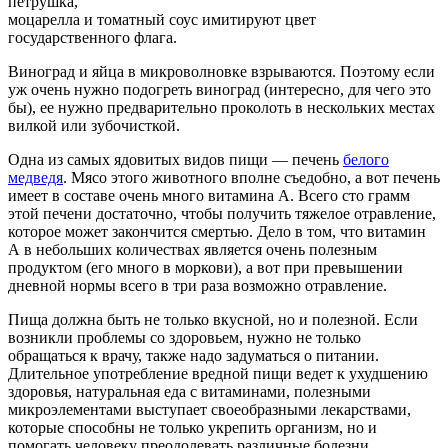
петрушка,
моцарелла и томатный соус имитируют цвет
государственного флага.
Виноград и яйца в микроволновке взрываются. Поэтому если
уж очень нужно подогреть виноград (интересно, для чего это
бы), ее нужно предварительно проколоть в нескольких местах
вилкой или зубочисткой.
Одна из самых ядовитых видов пищи — печень
белого
медведя
. Мясо этого животного вполне съедобно, а вот печень
имеет в составе очень много витамина А. Всего сто грамм
этой печени достаточно, чтобы получить тяжелое отравление,
которое может закончится смертью. Дело в том, что витамин
А в небольших количествах является очень полезным
продуктом (его много в моркови), а вот при превышении
дневной нормы всего в три раза возможно отравление.
Пища должна быть не только вкусной, но и полезной. Если
возникли проблемы со здоровьем, нужно не только
обращаться к врачу, также надо задуматься о питании.
Длительное употребление вредной пищи ведет к ухудшению
здоровья, натуральная еда с витаминами, полезными
микроэлементами выступает своеобразными лекарствами,
которые способны не только укрепить организм, но и
помогать человеку преодолевать различные болезни.