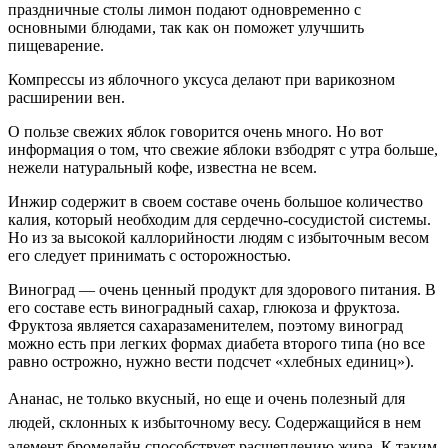
праздничные столы лимон подают одновременно с
основными блюдами, так как он поможет улучшить
пищеварение.
Компрессы из яблочного уксуса делают при варикозном
расширении вен.
О пользе свежих яблок говорится очень много. Но вот
информация о том, что свежие яблоки взбодрят с утра больше,
нежели натуральный кофе, известна не всем.
Инжир содержит в своем составе очень большое количество
калия, который необходим для сердечно-сосудистой системы.
Но из за высокой каллорийности людям с избыточным весом
его следует принимать с осторожностью.
Виноград — очень ценный продукт для здорового питания. В
его составе есть виноградный сахар, глюкоза и фруктоза.
Фруктоза является сахаразаменителем, поэтому виноград
можно есть при легких формах диабета второго типа (но все
равно острожно, нужно вести подсчет «хлебных единиц»).
Ананас, не только вкусный, но еще и очень полезный для
людей, склонных к избыточному весу. Содержащийся в нем
элемент бромелайн способствует расщеплению жира. К таким