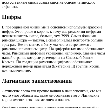
искусственные языки создавались на основе латинского
алфавита.
Цифры
В повседневной жизни мы в основном используем арабские
цифры. Это проще и короче, к тому же, римскими цифрами
нельзя записать число, больше, чем 3999. Самая большая
римская цифра — тысяча, а символ нельзя повторять больше
трех раз. Тем не менее, в быту мы часто встречаемся с
римским написанием цифр. На циферблатах ими обозначают
часы. Римскими цифрами украшены, например, главные часы
нашей страны, которые размещены на Спасской башне
Кремля. По традиции римскими цифрами обозначают
порядковый номер правителя (Екатерина II) группы крови,
век, тысячелетие.
Латинские заимствования
Латинские слова так прочно вошли в наш лексикон, что мы
часто употребляем их, даже не осознавая этого. Латинские
корни имеют названия месяцев и планет.
Особенно часто латинские слова встречаются в научной и