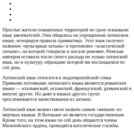
Простые жители покоренных территорий не сразу осваивали
язык завоевателей. Они общались на упрощенном латинском
языке, игнорируя правила грамматики. Этот язык получил
название «вульгарная латынь» в противовес «классической
латыни», на которой говорили и писали римляне. Римская
империя оставила после своего распада не только латинский
язык, но и культуру, образцами которой ми восхищаемся по
сей день.
Латинский язык относится к индоевропейской семье.
Прямыми потомками латинского языка являются романские
языки — итальянский, испанский, французский, румынский и
многие другие. Но даже в языках других групп
прослеживаются заимствования из латыни.
Латинский язык можно смело назвать самым «живым» из
мертвых языков. В Ватикане он является государственным.
Кроме того, на этом языке по сей день общаются члены
Мальтийского ордена, проводятся католические службы.