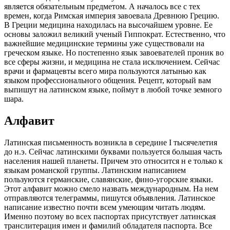
является обязательным предметом. А началось все с тех
времен, когда Римская империя завоевала Древнюю Грецию.
В Греции медицина находилась на высочайшем уровне. Ее
основы заложил великий ученый Гиппократ. Естественно, что
важнейшие медицинские термины уже существовали на
греческом языке. Но постепенно язык завоевателей проник во
все сферы жизни, и медицина не стала исключением. Сейчас
врачи и фармацевты всего мира пользуются латынью как
языком профессионального общения. Рецепт, который вам
выпишут на латинском языке, поймут в любой точке земного
шара.
Алфавит
Латинская письменность возникла в середине I тысячелетия
до н.э. Сейчас латинскими буквами пользуется большая часть
населения нашей планеты. Причем это относится н е только к
языкам романской группы. Латинским написанием
пользуются германские, славянские, фино-угорские языки.
Этот алфавит можно смело назвать международным. На нем
отправляются телеграммы, пишутся объявления. Латинское
написание известно почти всем умеющим читать людям.
Именно поэтому во всех паспортах присутствует латинская
транслитерация имен и фамилий обладателя паспорта. Все