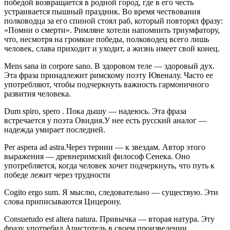
победой возвращается в родной город, где в его честь
устраивается пышный праздник. Во время чествования
полководца за его спиной стоял раб, который повторял фразу:
«Помни о смерти». Римляне хотели напомнить триумфатору,
что, несмотря на громкие победы, полководец всего лишь
человек, слава приходит и уходит, а жизнь имеет свой конец.
Mens sana in corpore sano. В здоровом теле — здоровый дух.
Эта фраза принадлежит римскому поэту Ювеналу. Часто ее
употребляют, чтобы подчеркнуть важность гармоничного
развития человека.
Dum spiro, spero . Пока дышу — надеюсь. Эта фраза
встречается у поэта Овидия.У нее есть русский аналог —
надежда умирает последней.
Per aspera ad astra.Через тернии — к звездам. Автор этого
выражения — древнеримский философ Сенека. Оно
употребляется, когда человек хочет подчеркнуть, что путь к
победе лежит через трудности
Cogito ergo sum. Я мыслю, следовательно — существую. Эти
слова приписываются Цицерону.
Consuetudo est altera natura. Привычка — вторая натура. Эту
фразу употребил Аристотель в своем произведении