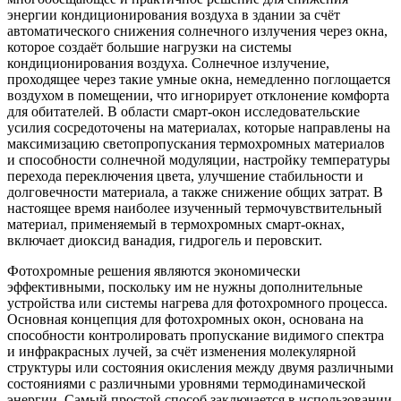
энергии кондиционирования воздуха в здании за счёт
автоматического снижения солнечного излучения через окна,
которое создаёт большие нагрузки на системы
кондиционирования воздуха. Солнечное излучение,
проходящее через такие умные окна, немедленно поглощается
воздухом в помещении, что игнорирует отклонение комфорта
для обитателей. В области смарт-окон исследовательские
усилия сосредоточены на материалах, которые направлены на
максимизацию светопропускания термохромных материалов
и способности солнечной модуляции, настройку температуры
перехода переключения цвета, улучшение стабильности и
долговечности материала, а также снижение общих затрат. В
настоящее время наиболее изученный термочувствительный
материал, применяемый в термохромных смарт-окнах,
включает диоксид ванадия, гидрогель и перовскит.
Фотохромные решения являются экономически
эффективными, поскольку им не нужны дополнительные
устройства или системы нагрева для фотохромного процесса.
Основная концепция для фотохромных окон, основана на
способности контролировать пропускание видимого спектра
и инфракрасных лучей, за счёт изменения молекулярной
структуры или состояния окисления между двумя различными
состояниями с различными уровнями термодинамической
энергии. Самый простой способ заключается в использовании