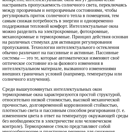
настраивать пропускаемость солнечного света, переключаясь
между прозрачным и непрозрачным состояниями, чтобы
регулировать приток солнечного тепла в помещения, тем
самым снижая потребность в энергии и одновременно
поддерживая тепловой комфорт. Интеллектуальные окна
можно разделить на электрохромные, фотохромные,
механохромные и термохромные. Принцип действия основан
на различных стимулах для активации регулирования
пропускания. Технологии интеллектуального остекления
обычно различают на пассивные и активные. Пассивные
системы — это те, которые автоматически изменяют своё
оптическое состояние из-за фазового изменения в
интеллектуальном материале, вызванного изменениями
внешних граничных условий (например, температуры или
солнечного излучения).
Среди вышеупомянутых интеллектуальных окон
термохромные окна характеризуются простой структурой,
относительно низкой стоимостью, высокой механической
прочностью, долговременной коррозионной стойкостью,
плотностью света и пассивным способом реагирования (т. е.
изменением цвета в ответ на температуру окружающей среды
без необходимости в электричестве или человеческом
контроле). Термохромное стекло представляют собой
многообещающее и практичное решение для снижения