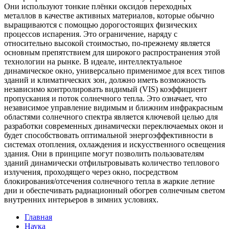
Они используют тонкие плёнки оксидов переходных
металлов в качестве активных материалов, которые обычно
выращиваются с помощью дорогостоящих физических
процессов испарения. Это ограничение, наряду с
относительно высокой стоимостью, по-прежнему является
основным препятствием для широкого распространения этой
технологии на рынке. В идеале, интеллектуальное
динамическое окно, универсально применимое для всех типов
зданий и климатических зон, должно иметь возможность
независимо контролировать видимый (VIS) коэффициент
пропускания и поток солнечного тепла. Это означает, что
независимое управление видимым и ближним инфракрасным
областями солнечного спектра является ключевой целью для
разработки современных динамически переключаемых окон и
будет способствовать оптимальной энергоэффективности в
системах отопления, охлаждения и искусственного освещения
здания. Они в принципе могут позволить пользователям
зданий динамически отфильтровывать количество теплового
излучения, проходящего через окно, посредством
блокирования/отсечения солнечного тепла в жаркие летние
дни и обеспечивать радиационный обогрев солнечным светом
внутренних интерьеров в зимних условиях.
Главная
Наука