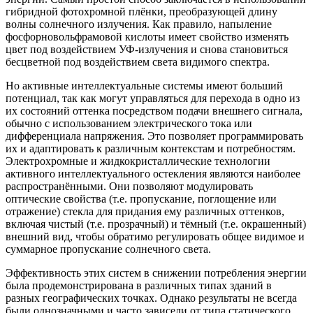
гибридной фотохромной плёнки, преобразующей длину
волны солнечного излучения. Как правило, напыление
фосфорновольфрамовой кислоты имеет свойство изменять
цвет под воздействием УФ-излучения и снова становиться
бесцветной под воздействием света видимого спектра.
Но активные интеллектуальные системы имеют больший
потенциал, так как могут управляться для перехода в одно из
их состояний оттенка посредством подачи внешнего сигнала,
обычно с использованием электрического тока или
дифференциала напряжения. Это позволяет программировать
их и адаптировать к различным контекстам и потребностям.
Электрохромные и жидкокристаллические технологии
активного интеллектуального остекления являются наиболее
распространёнными. Они позволяют модулировать
оптические свойства (т.е. пропускание, поглощение или
отражение) стекла для придания ему различных оттенков,
включая чистый (т.е. прозрачный) и тёмный (т.е. окрашенный)
внешний вид, чтобы обратимо регулировать общее видимое и
суммарное пропускание солнечного света.
Эффективность этих систем в снижении потребления энергии
была продемонстрирована в различных типах зданий в
разных географических точках. Однако результаты не всегда
были однозначными и часто зависели от типа статического