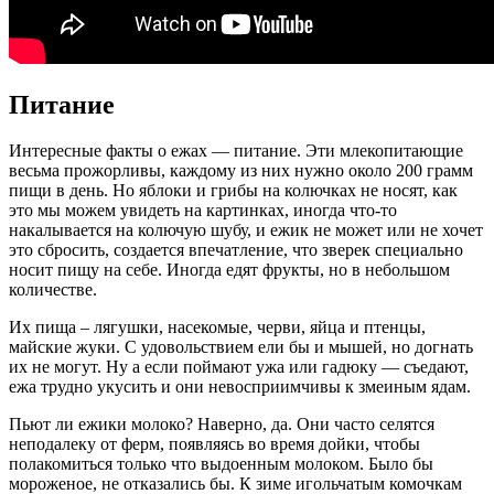
Питание
Интересные факты о ежах — питание. Эти млекопитающие
весьма прожорливы, каждому из них нужно около 200 грамм
пищи в день. Но яблоки и грибы на колючках не носят, как
это мы можем увидеть на картинках, иногда что-то
накалывается на колючую шубу, и ежик не может или не хочет
это сбросить, создается впечатление, что зверек специально
носит пищу на себе. Иногда едят фрукты, но в небольшом
количестве.
Их пища – лягушки, насекомые, черви, яйца и птенцы,
майские жуки. С удовольствием ели бы и мышей, но догнать
их не могут. Ну а если поймают ужа или гадюку — съедают,
ежа трудно укусить и они невосприимчивы к змеиным ядам.
Пьют ли ежики молоко? Наверно, да. Они часто селятся
неподалеку от ферм, появляясь во время дойки, чтобы
полакомиться только что выдоенным молоком. Было бы
мороженое, не отказались бы. К зиме игольчатым комочкам