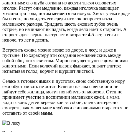
животным: его шуба соткана из десяти тысяч сероватых
иголок. Растут они медленно, каждая иголочка защищает
хозяина три года, потом меняется на новую. Хвост у ежа вроде
бы и есть, но увидеть его среди иголок непросто из-за
маленького размера. Тридцать шесть ежовых зубов очень
острые, но начинают выпадать, когда дело идет к старости. А
старость для зверька наступает в возрасте 4-5 лет, а если в
неволе, то лет в десять.
Встретить ежика можно везде: во дворе, в лесу, и даже в
пустыне. По характеру эти создания компанейские, между
собой общаются свистом. Мирно сосуществуют с домашними
животными. Если колючий шарик фыркает, значит злится;
испытывая голод, ворчит и шуршит листвой.
Селясь в готовых ямках и пустотах, свою собственную нору
ежи обустраивать не хотят. Если до начала спячки они не
найдут себе жилища, могут погибнуть от морозов. Отец не
принимает участие в воспитании маленьких ежей, а мама
водит своих детей веревочкой за собой, очень интересно
смотреть, как маленькие клубочки с иголочками стараются не
отставать от своей мамы.