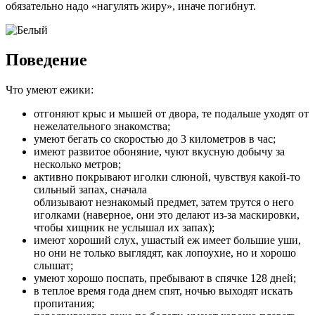
обязательно надо «нагулять жиру», иначе погибнут.
Поведение
Что умеют ежики:
отгоняют крыс и мышей от двора, те подальше уходят от
нежелательного знакомства;
умеют бегать со скоростью до 3 километров в час;
имеют развитое обоняние, чуют вкусную добычу за
несколько метров;
активно покрывают иголки слюной, чувствуя какой-то
сильный запах, сначала
облизывают незнакомый предмет, затем трутся о него
иголками (наверное, они это делают из-за маскировки,
чтобы хищник не услышал их запах);
имеют хороший слух, ушастый еж имеет большие уши,
но они не только выглядят, как лопоухие, но и хорошо
слышат;
умеют хорошо поспать, пребывают в спячке 128 дней;
в теплое время года днем спят, ночью выходят искать
пропитания;